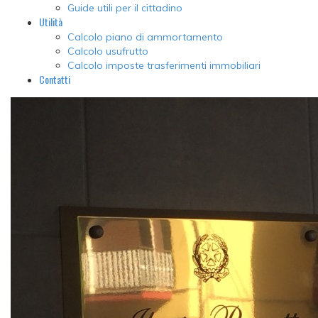
Guide utili per il cittadino
Utilità
Calcolo piano di ammortamento
Calcolo usufrutto
Calcolo imposte trasferimenti immobiliari
Contatti