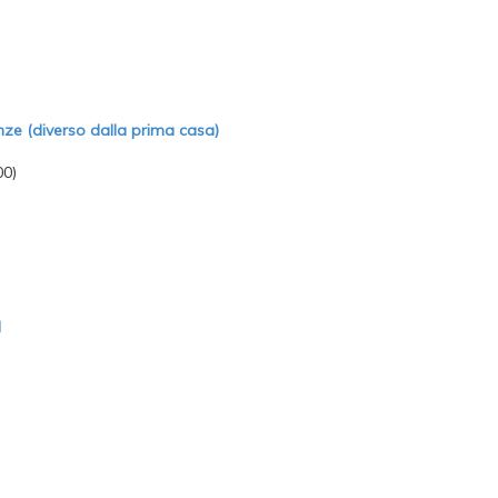
enze (diverso dalla prima casa)
00)
I